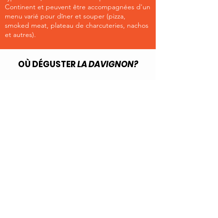
Continent et peuvent être accompagnées d'un
menu varié pour dîner et souper (pizza,
smoked meat, plateau de charcuteries, nachos
et autres).
OÙ DÉGUSTER
LA DAVIGNON?