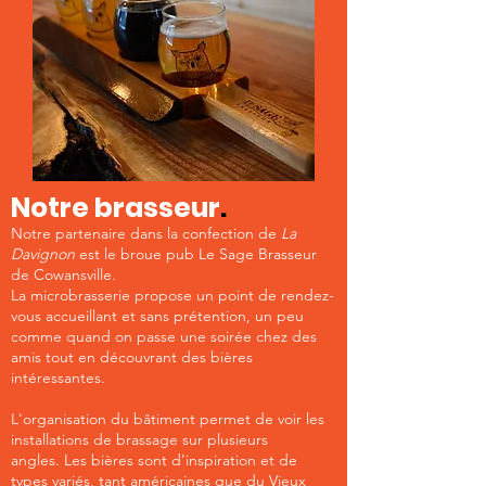
Notre brasseur
.
Notre partenaire dans la confection de
La
Davignon
est le broue pub Le Sage Brass
eur
de Cowansville.
La microbrasserie propose un point de rendez-
vous accueillant et sans prétention, un peu
comme quand on passe une soirée chez des
amis tout en découvrant des bières
intéressantes.
L'organisation du bâtiment permet de voir les
installations de brassage sur plusieurs
angles.
Les bières sont d'inspiration et de
types variés, tant américaines que du Vieux