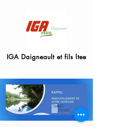
IGA Daigneault et fils ltee