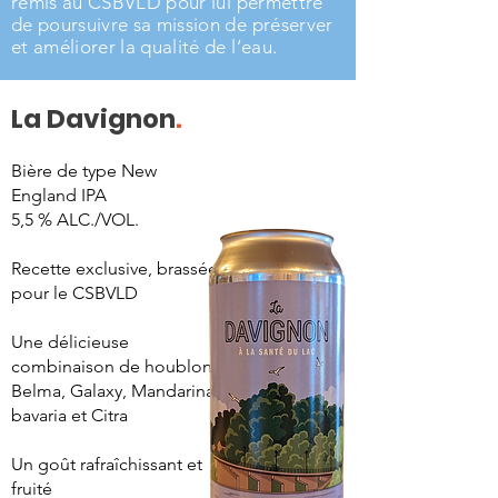
remis
au CSB
VLD pour lui permettre
de poursuivre sa mission de préserver
et améliorer la qualité de l’eau.
La
Davignon
.
Bière de type New
England IPA
5,5 % ALC./VOL.
Recette exclusive, brassée
pour le CSBVLD
Une délicieuse
combinaison de houblons
Belma, Galaxy, Mandarina
bavaria et Citra
Un goût rafraîchissant et
fruité